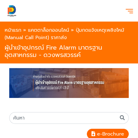
หน้าแรก
»
แคตตาล็อกออนไลน์
»
ปุ่มกดแจ้งเหตุเพลิงไหม้
(Manual Call Point) ราคาส่ง
ผู้นำเข้าอุปกรณ์ Fire Alarm มาตรฐาน
อุตสาหกรรม - ดวงพรสวรรค์
e-Brochure