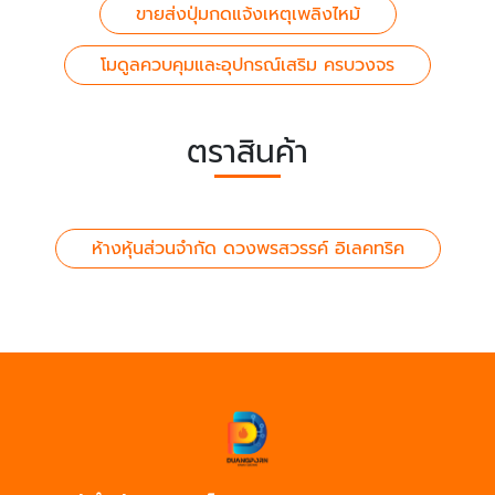
ขายส่งปุ่มกดแจ้งเหตุเพลิงไหม้
โมดูลควบคุมและอุปกรณ์เสริม ครบวงจร
ตราสินค้า
ห้างหุ้นส่วนจำกัด ดวงพรสวรรค์ อิเลคทริค