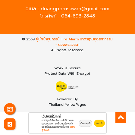
อีเมล :
duangpornsawan@gmail.com
โทรศัพท์ :
064-693-2848
© 2569
ผู้นำเข้าอุปกรณ์ Fire Alarm มาตรฐานอุตสาหกรรม
- ดวงพรสวรรค์
All rights reserved.
Work is Secure
Protect Data With Encrypt
Powered By
Thailand YellowPages
เว็บไซต์นี้ใช้คุกกี้
เราใช้คุกกี้เพื่อเพิ่มประสิทธิภาพและ
ตั้งค่าคุกกี้
ยอมรับ
มอบประสบการณ์ความพึงพอใจ
ของท่านในการใช้งานเว็บไซต์
เรียน
รู้เพิ่มเติม